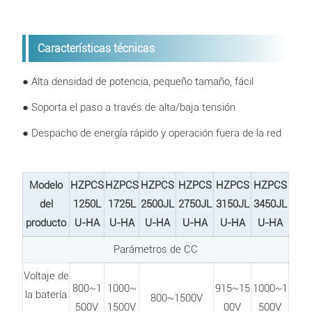
Características técnicas
● Alta densidad de potencia, pequeño tamaño, fácil
● Soporta el paso a través de alta/baja tensión
● Despacho de energía rápido y operación fuera de la red
Modelo
HZPCS
HZPCS
HZPCS
HZPCS
HZPCS
HZPCS
del
1250L
1725L
2500JL
2750JL
3150JL
3450JL
producto
U-HA
U-HA
U-HA
U-HA
U-HA
U-HA
Parámetros de CC
Voltaje de
800~1
1000~
915~15
1000~1
la batería
800~1500V
500V
1500V
00V
500V