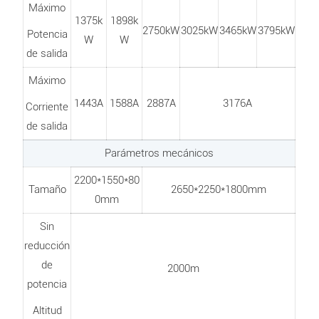
Máximo
1375k
1898k
2750kW
3025kW
3465kW
3795kW
Potencia
W
W
de salida
Máximo
1443A
1588A
2887A
3176A
Corriente
de salida
Parámetros mecánicos
2200*1550*80
Tamaño
2650*2250*1800mm
0mm
Sin
reducción
de
2000m
potencia
Altitud