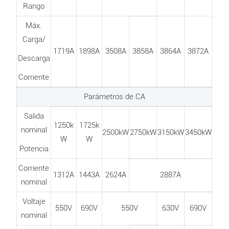
Rango
Máx.
Carga/
1719A
1898A
3508A
3858A
3864A
3872A
Descarga
Corriente
Parámetros de CA
Salida
1250k
1725k
nominal
2500kW
2750kW
3150kW
3450kW
W
W
Potencia
Corriente
1312A
1443A
2624A
2887A
nominal
Voltaje
550V
690V
550V
630V
690V
nominal